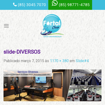
Skip
(85) 3045.7070
(85) 98771-4785
to
content
slide-DIVERSOS
Publicado
março 7, 2015
às
1170 × 380
em
Slide#4