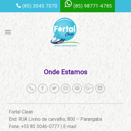
Skip
(85) 3045.7070
(85) 98771-4785
to
content
Onde Estamos
Fortal Clean
End: RUA Livino de carvalho, 800 – Parangaba
Fone: +55 85 3046-0777 | E-mail: