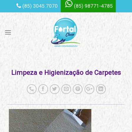
Skip
(85) 3045.7070
(85) 98771-4785
to
content
Limpeza e Higienização de Carpetes