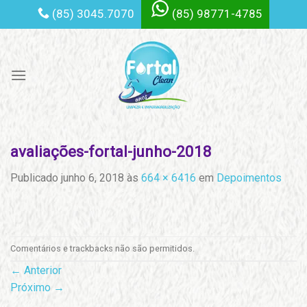
Skip
(85) 3045.7070
(85) 98771-4785
to
content
avaliações-fortal-junho-2018
Publicado
junho 6, 2018
às
664 × 6416
em
Depoimentos
Comentários e trackbacks não são permitidos.
←
Anterior
Próximo
→