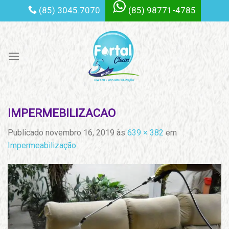
Skip
(85) 3045.7070
(85) 98771-4785
to
content
IMPERMEBILIZACAO
Publicado
novembro 16, 2019
às
639 × 382
em
Impermeabilização