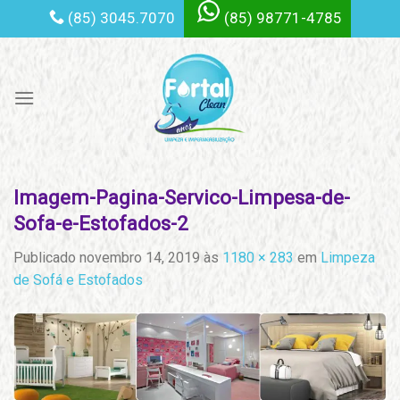
Skip
(85) 3045.7070
(85) 98771-4785
to
content
Imagem-Pagina-Servico-Limpesa-de-
Sofa-e-Estofados-2
Publicado
novembro 14, 2019
às
1180 × 283
em
Limpeza
de Sofá e Estofados