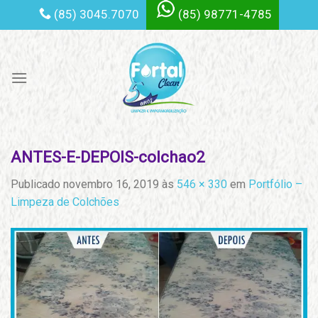
Skip
(85) 3045.7070
(85) 98771-4785
to
content
ANTES-E-DEPOIS-colchao2
Publicado
novembro 16, 2019
às
546 × 330
em
Portfólio –
Limpeza de Colchões