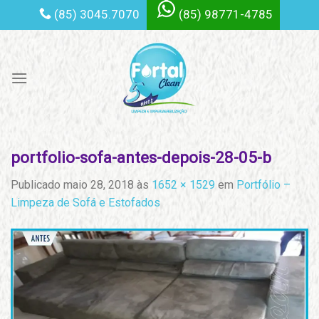
Skip
(85) 3045.7070
(85) 98771-4785
to
content
portfolio-sofa-antes-depois-28-05-b
Publicado
maio 28, 2018
às
1652 × 1529
em
Portfólio –
Limpeza de Sofá e Estofados