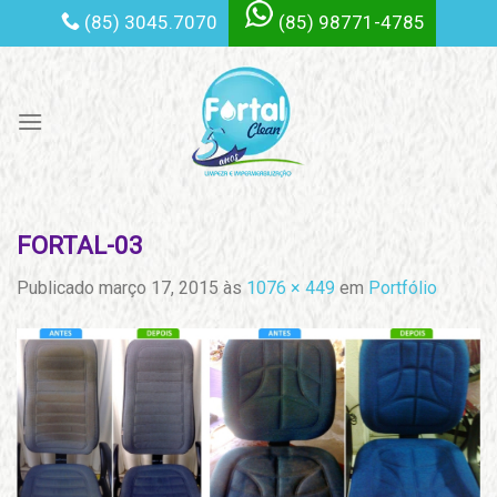
Skip
(85) 3045.7070
(85) 98771-4785
to
content
FORTAL-03
Publicado
março 17, 2015
às
1076 × 449
em
Portfólio